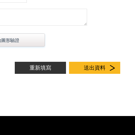
始圖形驗證