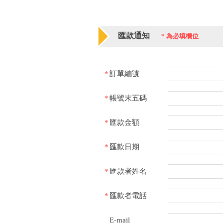
匯款通知
*
為必填欄位
*
訂單編號
*
帳號末五碼
*
匯款金額
*
匯款日期
*
匯款者姓名
*
匯款者電話
E-mail